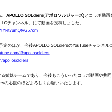
ム、
APOLLO SOLdiers(アポロソルジャーズ)
とコラボ動画
ンネル「LGチャンネル」にて動画を投稿しました。
i=qYYRt7umQfvG57om
のほか、今後APOLLO SOLdiersのYouTubeチャン
utube.com/@apollosoldiers
om/apollosoldiers
業が運営する姉妹チームであり、今後もこういったコラボ動画や
OLdiersの応援のほどよろしくお願いいたします。