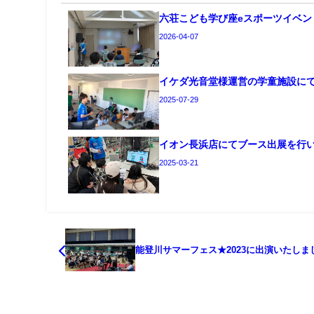
六荘こども学び座eスポーツイベン
2026-04-07
イケダ光音堂様運営の学童施設に
2025-07-29
イオン長浜店にてブース出展を行
2025-03-21
能登川サマーフェス★2023に出演いたしま