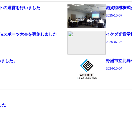
トの運営を行いました
滋賀特機株式
2025-10-07
てeスポーツ大会を実施しました
イケダ光音堂
2025-07-26
いました。
野洲市立北野
2024-10-04
した